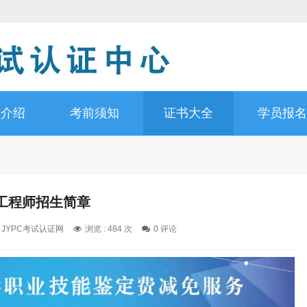
书介绍
考前须知
证书大全
学员报名
工程师招生简章
: JYPC考试认证网
浏览 : 484 次
0 评论