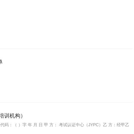
单
（培训机构）
协议代码：（ ）字 年 月 日 甲 方： 考试认证中心（JYPC）乙 方：经甲乙