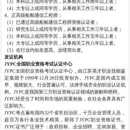
（
3
）本科以上或同等学历，从事相关工作两年以上者；
（
4
）大专以上或同等学历，从事相关工作三年以上者。
4
、正高级船舶通信工程师：
（
1
）已通过高级船舶通信工程师资格认证者；
（
2
）研究生以上或同等学历，从事相关工作三年以上者；
（
3
）本科以上或同等学历，从事相关工作五年以上者；
（
4
）大专以上或同等学历，从事相关工作八年以上者。
（
5
）在行业内知名度高、业绩突出者。
发证机构
JYPC
全国职业资格考试认证中心
JYPC
全国职业资格考试认证中心，由江苏英才职业技能鉴
定集团于
1999
年
12
月
28
日投资创办。
JYPC
是国内成立较
早、规模较大、行业普遍认可、法律手续齐全的职业认证机
构。
JYPC
是我国第三方职业资格认证领域的旗帜和榜样。
JYPC
经受住了时间和市场的双重检验，在社会各界具有广
泛影响力。
JYPC
考点遍布国内
32
个省市自治区，十万企业管理人员，
超百万各行各业技术精英，获得了
JYPC
职业资格证书。
JYPC
证书广泛用于：政府招标、企业招聘、定岗加薪、资