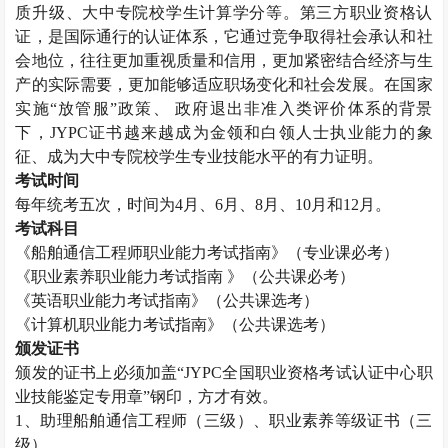
质升级、大中专院校学生计算学分等。第三方职业资格认
证，是国际通行的认证体系，它通过竞争取得社会承认和社
会地位，往往更加重视质量和信用，更加紧密结合经济与生
产的实际需要，更加能够适应职场变化和社会发展。在国家
实施“放管服”政策、 政府退出非准入类评价体系的背景
下，
JYPC
证书越来越成为金领和白领人士执业能力的象
征、成为大中专院校学生专业技能水平的有力证明。
考试时间
每年统考五次，时间为
4
月、
6
月、
8
月、
10
月和
12
月。
考试科目
《船舶通信工程师职业能力考试指南》（专业课必考）
《职业素养职业能力考试指南 》（公共课必考）
《英语职业能力考试指南》（公共课选考）
《计算机职业能力考试指南》（公共课选考）
颁发证书
颁发的证书上必须加盖“
JYPC
全国职业资格考试认证中心职
业技能鉴定专用章”钢印，方才有效。
1
、助理船舶通信工程师（三级）、职业素养等级证书（三
级）。