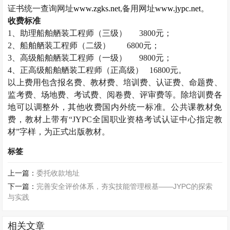
证书统一查询网址
www.zgks.net
,
备用网址
www.jypc.net
。
收费标准
1
、助理船舶舾装工程师（三级）
3800
元；
2
、船舶舾装工程师（二级）
6800
元；
3
、高级船舶舾装工程师（一级）
9800
元；
4
、正高级船舶舾装工程师（正高级）
16800
元。
以上费用包含报名费、教材费、培训费、认证费、命题费、
监考费、场地费、考试费、阅卷费、评审费等。除培训费各
地可以调整外，其他收费国内外统一标准。公共课教材免
费，教材上带有“
JYPC
全国职业资格考试认证中心指定教
材”字样，为正式出版教材。
标签
上一篇：
委托收款地址
下一篇：
完善安全评价体系，夯实技能管理根基——JYPC的探索
与实践
相关文章