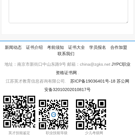
新闻动态
证书介绍
考前须知
证书大全
学员报名
合作加盟
联系我们
地址：南京市新街口中山东路9号 邮箱：china@zgks.net
JYPC职业
资格证书网
.
江苏英才教育信息咨询有限公司.
苏ICP备19036401号-18
苏公网
安备32010202010817号
英才技能鉴定
职业技能等级
少儿考级网