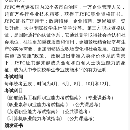
泛影响力。
JYPC
考点遍布国内
32
个省市自治区，十万企业管理人员，
超百万各行各业技术精英，获得了
JYPC
职业资格证书。
JYPC
证书广泛用于：政府招标、企业招聘、定岗加薪、资
质升级、大中专院校学生计算学分等。第三方职业资格认
证，是国际通行的认证体系，它通过竞争取得社会承认和社
会地位，往往更加重视质量和信用，更加紧密结合经济与生
产的实际需要，更加能够适应职场变化和社会发展。在国家
实施“放管服”政策、 政府退出非准入类评价体系的背景
下，
JYPC
证书越来越成为金领和白领人士执业能力的象
征、成为大中专院校学生专业技能水平的有力证明。
考试时间
每年统考五次，时间为
4
月、
6
月、
8
月、
10
月和
12
月。
考试科目
《船舶舾装工程师职业能力考试指南》（专业课必考）
《职业素养职业能力考试指南 》（公共课必考）
《英语职业能力考试指南》（公共课选考）
《计算机职业能力考试指南》（公共课选考）
颁发证书