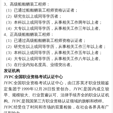
3
、高级船舶舾装工程师：
（
1
）已通过船舶舾装工程师资格认证者；
（
2
）研究生以上或同等学历者；
（
3
）本科以上或同等学历，从事相关工作两年以上者；
（
4
）大专以上或同等学历，从事相关工作三年以上者。
4
、正高级船舶舾装工程师：
（
1
）已通过高级船舶舾装工程师资格认证者；
（
2
）研究生以上或同等学历，从事相关工作三年以上者；
（
3
）本科以上或同等学历，从事相关工作五年以上者；
（
4
）大专以上或同等学历，从事相关工作八年以上者。
（
5
）在行业内知名度高、业绩突出者。
发证机构
JYPC
全国职业资格考试认证中心
JYPC
全国职业资格考试认证中心，由江苏英才职业技能鉴
定集团于
1999
年
12
月
28
日投资创办。
JYPC
是国内成立较
早、规模较大、行业普遍认可、法律手续齐全的职业认证机
构。
JYPC
是我国第三方职业资格认证领域的旗帜和榜样。
JYPC
经受住了时间和市场的双重检验，在社会各界具有广