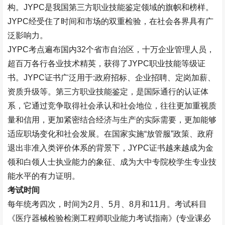
构。
JYPC
是我国第三方职业技能鉴定领域的旗帜和榜样。
JYPC
经受住了时间和市场的双重检验，在社会各界具有广
泛影响力。
JYPC
考点遍布国内
32
个省市自治区，十万企业管理人员，
超百万各行各业技术精英，获得了
JYPC
职业技能等级证
书。
JYPC
证书广泛用于
:
政府招标、企业招聘、定岗加薪、
资质升级等。第三方职业技能鉴定，是国际通行的认证体
系，它通过竞争取得社会承认和社会地位，往往更加重视质
量和信用，更加紧密结合经济与生产的实际需要，更加能够
适应职场变化和社会发展。在国家实施“放管服”政策、政府
退出非准入类评价体系的背景下，
JYPC
证书越来越成为金
领和白领人士执业能力的象征、成为大中专院校学生专业技
能水平的有力证明。
考试时间
每年统考四次，时间为
2
月、
5
月、
8
月和
11
月。考试科目
《医疗器械检验检测工程师职业能力考试指南》
(
专业课必