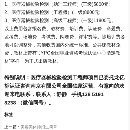
1
、医疗器械检验检测（助理工程师）
(
三级
)5800
元
;
2
、医疗器械检验检测（工程师）
(
二级
)8800
元
;
3
、医疗器械检验检测（高级工程师）
(
一级
)11800
元。
以上费用包含报名费、教材费、培训费、认证费、命题费、
监考费、场地费、考试费、阅卷费、评审费等。除培训费各
地可以调整外，其他收费国内外统一标准。公共课教材免
费，教材上带有“
JYPC
全国职业资格考试认证中心指定教
材”字样，为正式出版教材。
特别说明：医疗器械检验检测工程师项目已委托龙亿
标认证咨询南京有限公司全国独家运营。有意向的欢
迎来电联系，联系人：
静静
手机
138 5191
8238
（微信同号）。
标签
上一篇：
美容美体师招生简章