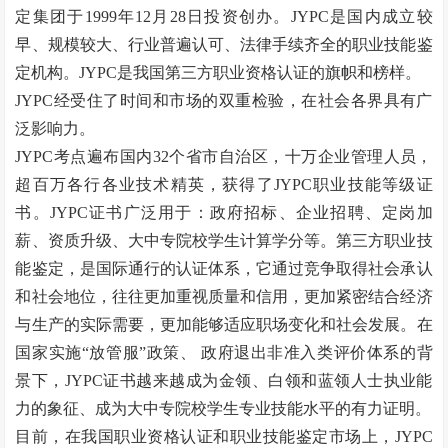
定集团于1999年12月28日投资创办。JYPC是国内成立较
早、规模较大、行业普遍认可、法律手续齐全的职业技能鉴
定机构。JYPC是我国第三方职业资格认证的旗帜和榜样。
JYPC经受住了时间和市场的双重检验，在社会各界具有广
泛影响力。
JYPC考点遍布国内32个省市自治区，十万企业管理人员，
超百万各行各业技术精英，获得了JYPC职业技能等级证
书。JYPC证书广泛用于：政府招标、企业招聘、定岗加
薪、资质升级、大中专院校学生计算学分等。第三方职业技
能鉴定，是国际通行的认证体系，它通过竞争取得社会承认
和社会地位，往往更加重视质量和信用，更加紧密结合经济
与生产的实际需要，更加能够适应职场变化和社会发展。在
国家实施
“
放管服
”
政策、
政府退出非准入类评价体系的背
景下，JYPC证书越来越成为金领、白领和蓝领人士执业能
力的象征、成为大中专院校学生专业技能水平的有力证明。
目前，在我国职业资格认证和职业技能鉴定市场上，
JYPC