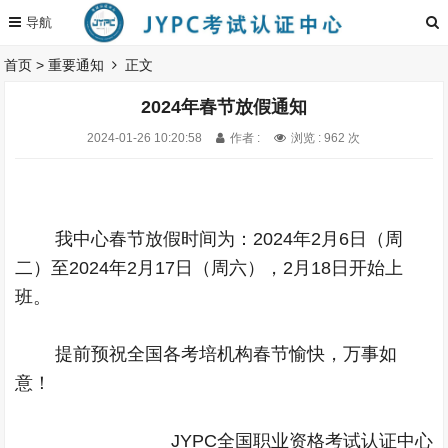
首页
>
重要通知
正文
2024年春节放假通知
2024-01-26 10:20:58
作者 :
浏览 : 962 次
我中心春节放假时间为：
2024
年
2
月
6
日（周
二）至
2024
年
2
月
17
日（周六），
2
月
18
日开始上
班。
提前预祝全国各考培机构春节愉快，万事如
意！
JYPC
全国职业资格考试认证中心