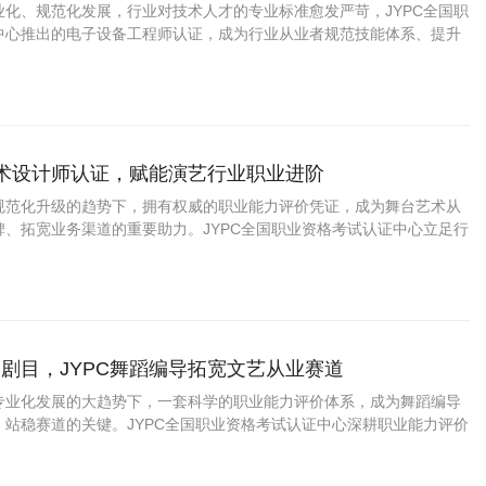
业化、规范化发展，行业对技术人才的专业标准愈发严苛，JYPC全国职
中心推出的电子设备工程师认证，成为行业从业者规范技能体系、提升
质选择。
艺术设计师认证，赋能演艺行业职业进阶
规范化升级的趋势下，拥有权威的职业能力评价凭证，成为舞台艺术从
碑、拓宽业务渠道的重要助力。JYPC全国职业资格考试认证中心立足行
，推出舞台艺术设计师职业能力认证，打造贴合市场、适配实操的专业
行业人才提供标准化的能力佐证。
剧目，JYPC舞蹈编导拓宽文艺从业赛道
专业化发展的大趋势下，一套科学的职业能力评价体系，成为舞蹈编导
、站稳赛道的关键。JYPC全国职业资格考试认证中心深耕职业能力评价
编导职业能力认证项目，贴合当下舞蹈行业真实岗位需求搭建考核体
场用人标准与行业发展趋势。