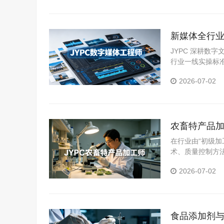
新媒体全行业
人才拓宽职
JYPC 深耕数
行业一线实操标
体系。
2026-07-02
农畜特产品加
在行业由“初级加
术、质量控制方
为从业者提升能
2026-07-02
食品添加剂与