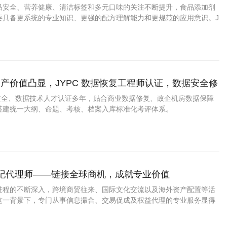
品安全、营养健康、清洁标签和多元口味的关注不断提升，食品添加剂
要具备更系统的专业知识、更强的配方理解能力和更规范的应用意识。J
剂与配料工程师认证，为从业者提升能力、拓宽发展路径提供了积极助
产价值凸显，JYPC 数据恢复工程师认证，数据安全修
拓宽职业发展路径
息安全、数据技术人才认证多年，贴合商业数据修复、政企机房数据保障
搭建统一大纲、命题、考核、档案入库标准化考评体系。
经纪代理师——链接全球商机，成就专业价值
进程的不断深入，跨境商贸往来、国际文化交流以及海外资产配置等活
这一背景下，专门从事信息撮合、交易促成及权益代理的专业服务显得
从业者而言，拥有一份权威的第三方能力凭证，无疑是提升个人信誉与
效途径。