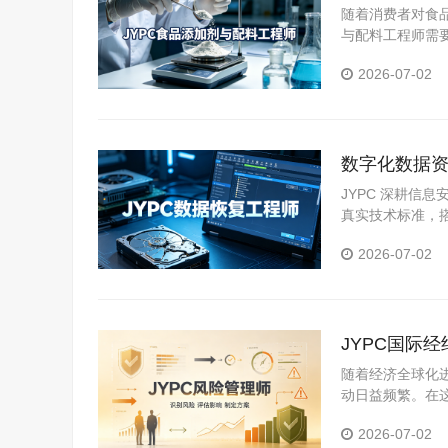
随着消费者对食
与配料工程师需
YPC食品添加
2026-07-02
力。
数字化数据资
复技术人才
JYPC 深耕信
真实技术标准，
2026-07-02
JYPC国际
随着经济全球化
动日益频繁。在
尤为重要。对于
2026-07-02
职业竞争力的有