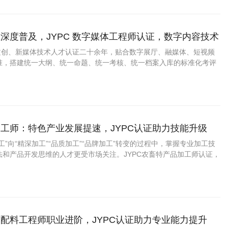
深度普及，JYPC 数字媒体工程师认证，数字内容技术
业上升通道
字文创、新媒体技术人才认证二十余年，贴合数字展厅、融媒体、短视频
准，搭建统一大纲、统一命题、统一考核、统一档案入库的标准化考评
工师：特色产业发展提速，JYPC认证助力技能升级
工”向“精深加工”“品质加工”“品牌加工”转变的过程中，掌握专业加工技
法和产品开发思维的人才更受市场关注。JYPC农畜特产品加工师认证，
力、展示专业水平提供了新的助力。 一、农畜特产品加工师是什么？
配料工程师职业进阶，JYPC认证助力专业能力提升