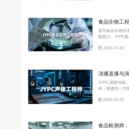
食品生物工程
面对食品生物技
践能力。JYP
提供了积极支持
2026-07-02
演播直播与演
程从业者拓
JYPC 深耕传
准，搭建统一大
2026-07-02
食品检测师：