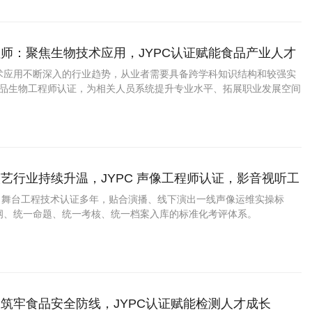
师：聚焦生物技术应用，JYPC认证赋能食品产业人才
术应用不断深入的行业趋势，从业者需要具备跨学科知识结构和较强实
C食品生物工程师认证，为相关人员系统提升专业水平、拓展职业发展空间
。
艺行业持续升温，JYPC 声像工程师认证，影音视听工
宽职业发展通道
媒、舞台工程技术认证多年，贴合演播、线下演出一线声像运维实操标
纲、统一命题、统一考核、统一档案入库的标准化考评体系。
筑牢食品安全防线，JYPC认证赋能检测人才成长