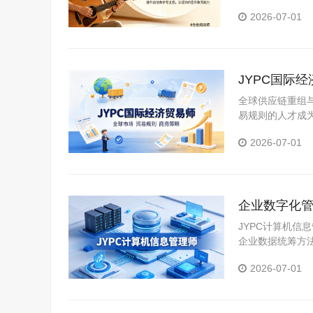
构。JYPC是我
2026-07-01
JYPC国际
全球供应链重组
易规则的人才成
报检、信用证审单
2026-07-01
企业数字化管
双向升级
JYPC计算机
企业数据统筹方
息化项目运营逻
2026-07-01
兼顾技术夯实与