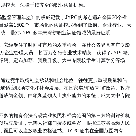
、规模大、法律手续齐全的职业认证机构
。
监督管理年鉴》的权威记载，JYPC的考点遍布全国30个省
涵盖1502个
。市场化的认证模式得到了政府、企业行业、大
载，是对JYPC多年来深耕职业认证领域的最好证明。
。它经受住了时间和市场的双重检验，在社会各界具有广泛影
十万企业管理人员，超百万各行各业技术精英，获得了JYPC职
业招聘、定岗加薪、资质升级、大中专院校学生计算学分等场
通过竞争取得社会承认和社会地位，往往更加重视质量和信
能够适应职场变化和社会发展
。在国家实施“放管服”政策、政府
来越成为金领、白领和蓝领人士执业能力的象征，成为大中专院
不多的拥有合法合规营业执照和经营范围的第三方培训评价机
可以独立发证，无需人社部门授权或备案
。根据江苏省高级人民
书，而且可以发放职业资格证书
。JYPC证书在全国范围内有