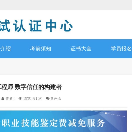
书介绍
考前须知
证书大全
学员报名
工程师 数字信任的构建者
作者 :
浏览 : 81 次
0 评论