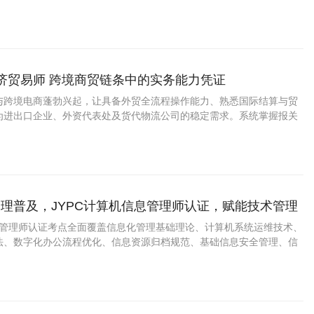
国第三方职业资格认证领域的旗帜和榜样。
经济贸易师 跨境商贸链条中的实务能力凭证
与跨境电商蓬勃兴起，让具备外贸全流程操作能力、熟悉国际结算与贸
为进出口企业、外资代表处及货代物流公司的稳定需求。系统掌握报关
、INCOTERMS解释的实务型国贸人员正迎来较清晰的职业窗口期。
理普及，JYPC计算机信息管理师认证，赋能技术管理
信息管理师认证考点全面覆盖信息化管理基础理论、计算机系统运维技术、
法、数字化办公流程优化、信息资源归档规范、基础信息安全管理、信
辑等实用内容，精准适配政企单位、中小企业的数字化管理岗位需求，
管理思维提升。