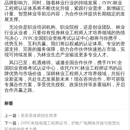
品牌影响力。同时，随着林业行业的持续发展，JYPC林业
工程师认证体系将不断优化升级，紧跟行业需求，新增碳汇
计量、智慧林业等前沿内容，为合作伙伴提供长期稳定的发
展支撑。
无论你是职业培训机构、职业院校，还是创业团队、林业
行业从业者，只要你有投身林业工程师人才培养领域的热情
与决心，
JYPC全国职业资格考试认证中心都将与你携手，
优势互补、互利共赢。我们将以权威的认证体系、专业的资
源支持、完善的服务保障，助力合作伙伴快速抢占市场，实
现可持续发展，为林业生态产业输送更多专业人才。
风口已至，机遇难得。诚邀全国合作伙伴，携手
JYPC全
国职业资格考试认证中心，依托JYPC林业工程师证书的品
牌优势与市场价值，深耕林业工程师人才培养领域，共拓行
业新蓝海，共赴生态发展新未来！现在咨询合作，即可获取
专属合作方案，享受优先授权、政策扶持等多重福利，开启
合作共赢之路。
标签
上一篇：
美容美体师招生简章
下一篇：
JYPC有线电视工程师证书，护航广电网络升级与智慧社
区传输的技术力量