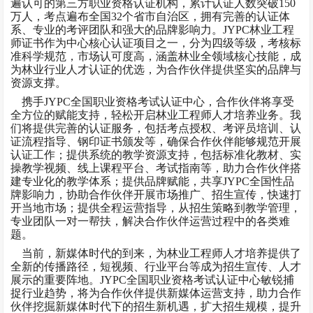
遍认可的第三方职业资格认证机构，累计认证人数突破150
万人，考点遍布全国32个省市自治区，拥有完善的认证体
系、专业的考评团队和强大的品牌影响力。JYPC林业工程
师证书作为中心核心认证项目之一，分为四级等级，考核标
准科学规范，市场认可度高，涵盖林业全领域核心技能，成
为林业行业人才认证的优选，为合作伙伴提供坚实的品牌与
资源支撑。
携手
JYPC全国职业资格考试认证中心，合作伙伴将享受
全方位的赋能支持，轻松开启林业工程师人才培养业务。我
们将提供完善的认证服务，包括考点授权、考评员培训、认
证流程指导、钢印证书颁发等，确保合作伙伴能够规范开展
认证工作；提供系统的教学资源支持，包括标准化教材、实
操教学视频、线上课程平台、考试指南等，助力合作伙伴搭
建专业化的教学体系；提供品牌赋能，共享JYPC全国性品
牌影响力，协助合作伙伴开展市场推广、招生宣传，快速打
开当地市场；提供全程运营指导，从招生策略到教学管理，
专业团队一对一帮扶，解决合作伙伴运营过程中的各类难
题。
当前，新媒体时代的到来，为林业工程师人才培养提供了
全新的传播路径，短视频、行业平台等成为招生宣传、人才
展示的重要阵地。
JYPC全国职业资格考试认证中心敏锐捕
捉行业趋势，将为合作伙伴提供新媒体运营支持，助力合作
伙伴挖掘新媒体时代下的招生新机遇，扩大招生规模，提升