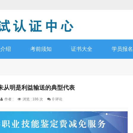
书介绍
考前须知
证书大全
学员报名
朱从明是利益输送的典型代表
作者 :
浏览 : 186 次
0 评论